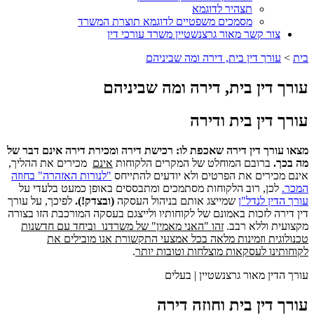
תצהיר לדוגמא
מסמכים משפטיים לדוגמא תוצרת המשרד
צור קשר מאור גרצנשטיין משרד עורכי דין
בית
>
עורך דין בית, דירה ומה שביניהם
עורך דין בית, דירה ומה שביניהם​
עורך דין בית ודירה ​
מצאו עורך דין דירה שאכפת לו: רכישת דירה ומכירת דירה אינם דבר של
מה בכך.
ברובם המוחלט של המקרים הלקוחות
אינם
מכירים את ההליך,
אינם מכירים את הפרטים ולא יודעים להתייחס
"לנורות האזהרה" בחוזה
המכר.
לכן, רוב הלקוחות מסתמכים ומתבססים באופן כמעט בלעדי על
עורך הדין לנדל"ן
שמייצג אותם בניהול העסקה
(ובצדק!).
לפיכך, על עורך
דין דירה לזכות באמונם של לקוחותיו ולייצגם בעסקה המורכבת הזו בצורה
מקצועית וללא רבב.
זהו "האני מאמין" של משרדנו
וביחד עם חדשנות
טכנולוגית וזמינות מלאה בכל אמצעי התקשורת אנו מובילים את
לקוחותינו לעסקאות מוצלחות וטובות יותר
.
עורך הדין מאור גרצנשטיין | בעלים
עורך דין בית וחוזה דירה