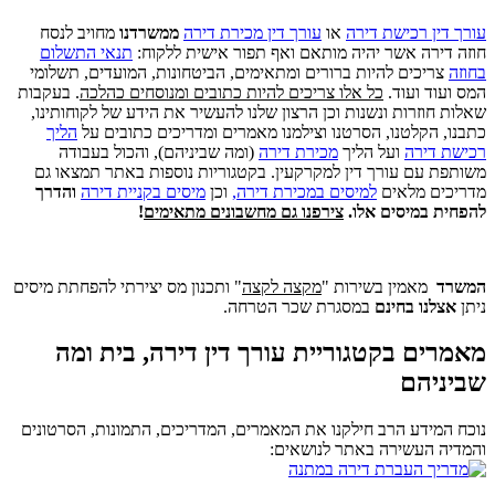
עורך דין רכישת דירה
או
עורך דין מכירת דירה
ממשרדנו
מחויב לנסח
חוזה דירה אשר יהיה מותאם ואף תפור אישית ללקוח:
תנאי התשלום
בחוזה
צריכים להיות ברורים ומתאימים, הביטחונות, המועדים, תשלומי
המס ועוד ועוד.
כל אלו צריכים להיות כתובים ומנוסחים כהלכה
. בעקבות
שאלות חוזרות ונשנות וכן הרצון שלנו להעשיר את הידע של לקוחותינו,
כתבנו, הקלטנו, הסרטנו וצילמנו מאמרים ומדריכים כתובים על
הליך
רכישת דירה
ועל הליך
מכירת דירה
(ומה שביניהם), והכול בעבודה
משותפת עם עורך דין למקרקעין. בקטגוריות נוספות באתר תמצאו גם
מדריכים מלאים
למיסים במכירת דירה,
וכן
מיסים בקניית דירה
והדרך
להפחית במיסים אלו.
צירפנו גם מחשבונים מתאימים
!
המשרד
מאמין בשירות "
מקצה לקצה
" ותכנון מס יצירתי להפחתת מיסים
ניתן
אצלנו
בחינם
במסגרת שכר הטרחה.
מאמרים בקטגוריית עורך דין דירה, בית ומה
שביניהם ​
נוכח המידע הרב חילקנו את המאמרים, המדריכים, התמונות, הסרטונים
והמדיה העשירה באתר לנושאים: