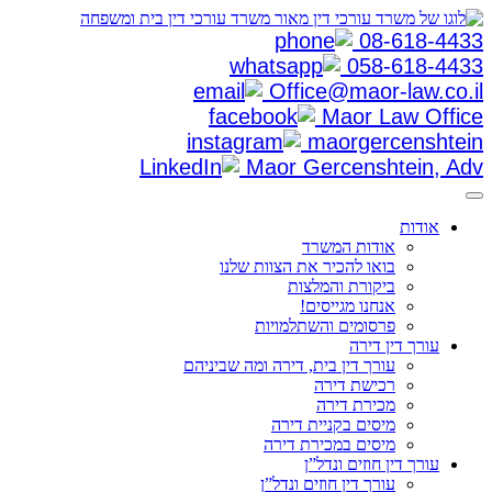
08-618-4433
058-618-4433
Office@maor-law.co.il
Maor Law Office
maorgercenshtein
Maor Gercenshtein, Adv
אודות
אודות המשרד
בואו להכיר את הצוות שלנו
ביקורת והמלצות
אנחנו מגייסים!
פרסומים והשתלמויות
עורך דין דירה
עורך דין בית, דירה ומה שביניהם
רכישת דירה
מכירת דירה
מיסים בקניית דירה
מיסים במכירת דירה
עורך דין חוזים ונדל”ן
עורך דין חוזים ונדל”ן