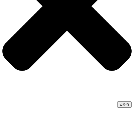
חיפוש
08-618-4433
058-618-4433
Office@maor-law.co.il
פייסבוק: Maor Gercenshtein