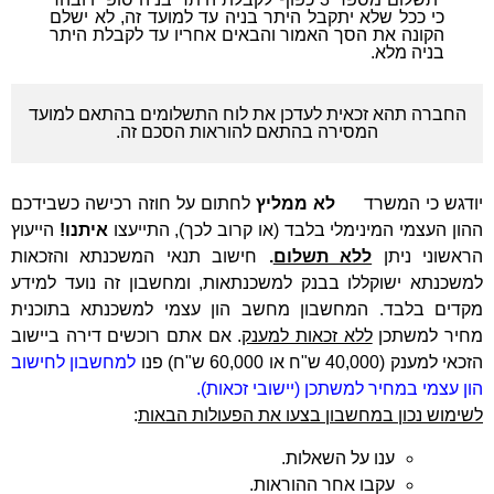
כי ככל שלא יתקבל היתר בניה עד למועד זה, לא ישלם
הקונה את הסך האמור והבאים אחריו עד לקבלת היתר
בניה מלא.
החברה תהא זכאית לעדכן את לוח התשלומים בהתאם למועד
המסירה בהתאם להוראות הסכם זה.
יודגש כי המשרד
לא ממליץ
לחתום על חוזה רכישה כשבידכם
ההון העצמי המינימלי בלבד (או קרוב לכך), התייעצו
איתנו!
הייעוץ
הראשוני ניתן
ללא תשלום
.
חישוב תנאי המשכנתא והזכאות
למשכנתא ישוקללו בבנק למשכנתאות, ומחשבון זה נועד למידע
מקדים בלבד. המחשבון מחשב הון עצמי למשכנתא בתוכנית
מחיר למשתכן
ללא זכאות למענק
. אם אתם רוכשים דירה ביישוב
הזכאי למענק (40,000 ש"ח או 60,000 ש"ח) פנו
למחשבון לחישוב
הון עצמי במחיר למשתכן (יישובי זכאות).
לשימוש נכון במחשבון בצעו את הפעולות הבאות
:
ענו על השאלות.
עקבו אחר ההוראות.