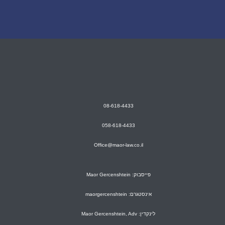
08-618-4433
058-618-4433
Office@maor-law.co.il
פייסבוק: Maor Gercenshtein
אינסטגרם: maorgercenshtein
לינקדין: Maor Gercenshtein, Adv