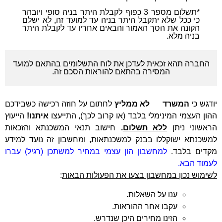
*תשלום מספר 3 כפוף לקבלת היתר בניה סופי ויובהר
כי ככל שלא יתקבל היתר בניה עד למועד זה, לא ישלם
הקונה את הסך האמור והבאים אחריו עד לקבלת היתר
בניה מלא.
החברה תהא זכאית לעדכן את לוח התשלומים בהתאם למועד
המסירה בהתאם להוראות הסכם זה.
יודגש כי
המשרד
לא ממליץ
לחתום על חוזה רכישה כשבידכם
ההון העצמי המינימלי בלבד (או קרוב לכך), התייעצו
איתנו!
הייעוץ
הראשוני ניתן
ללא תשלום
.
חישוב תנאי המשכנתא והזכאות
למשכנתא ישוקללו בבנק למשכנתאות, ומחשבון זה נועד למידע
מקדים בלבד.
למחשבון הון עצמי במחיר למשתכן (רגיל) עברו
לעמוד הבא.
לשימוש נכון במחשבון בצעו את הפעולות הבאות
:
ענו על השאלות.
עקבו אחר ההוראות.
הזינו מחירים היכן שנדרש.