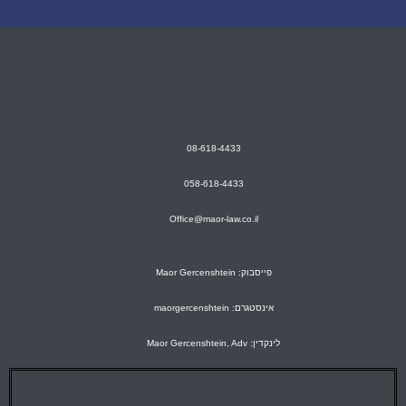
08-618-4433
058-618-4433
Office@maor-law.co.il
פייסבוק: Maor Gercenshtein
אינסטגרם: maorgercenshtein
לינקדין: Maor Gercenshtein, Adv