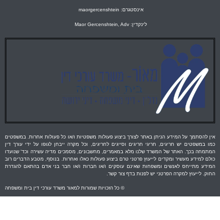
אינסטגרם: maorgercenshtein
לינקדין: Maor Gercenshtein, Adv
אין להסתמך על המידע הניתן באתר לצורך ביצוע פעולות משפטיות ו/או כל פעולות אחרות. במשפטים
כמו במשפטים יש חריגים, חריגי חריגים וסייגים לחריגים, וכל מקרה ייבחן לגופו על ידי עורך דין
המתמחה בכך. האתר של המשרד שלנו מלא במאמרים, מחשבונים, מסמכים מדיה עשירה וכד' שנועדו
כולם למידע מעשיר ומקדים לייעוץ פרטני טרם ביצוע פעולות כאלו ואחרות. בנוסף, מטבע הדברים רוב
המידע מתייחס לאנשים ומשפחות שאינם עוסקים ו/או חברות ו/או חבר בני אדם בהתאם להגדרת
החוק. לייעוץ למקרה הפרטני יש לפנות בדף צור קשר.
© כל הזכויות שמורות למאור משרד עורכי דין בית ומשפחה