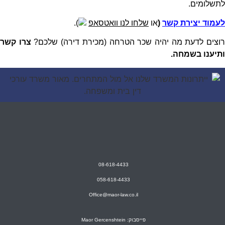
לתשלומים.
לעמוד יצירת קשר
(
או
שלחו לנו וואטסאפ
).
וצים לדעת מה יהיה שכר הטרחה (מכירת דירה) שלכם?
צרו קשר
ותיענו בשמחה.
08-618-4433
058-618-4433
Office@maor-law.co.il
פייסבוק: Maor Gercenshtein