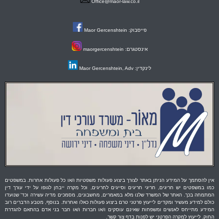
Office@maor-law.co.il
פייסבוק: Maor Gercenshtein
אינסטגרם: maorgercenshtein
לינקדין: Maor Gercenshtein, Adv
אין להסתמך על המידע הניתן באתר לצורך ביצוע פעולות משפטיות ו/או כל פעולות אחרות. במשפטים
כמו במשפטים יש חריגים, חריגי חריגים וסייגים לחריגים, וכל מקרה ייבחן לגופו על ידי עורך דין
המתמחה בכך. האתר של המשרד שלנו מלא במאמרים, מחשבונים, מסמכים מדיה עשירה וכד' שנועדו
כולם למידע מעשיר ומקדים לייעוץ פרטני טרם ביצוע פעולות כאלו ואחרות. בנוסף, מטבע הדברים רוב
המידע מתייחס לאנשים ומשפחות שאינם עוסקים ו/או חברות ו/או חבר בני אדם בהתאם להגדרת
החוק. לייעוץ למקרה הפרטני יש לפנות בדף צור קשר.