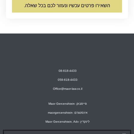
השאירו פרטים עכשיו ונעזור לכם בכל שאלה.
08-618-4433
058-618-4433
Office@maor-law.co.il
פייסבוק: Maor Gercenshtein
אינסטגרם: maorgercenshtein
לינקדין: Maor Gercenshtein, Adv