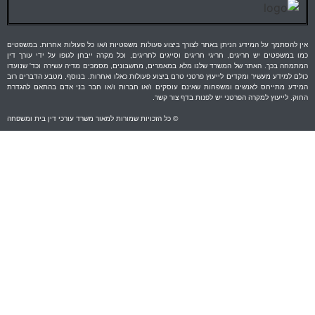
על המידע הניתן באתר לצורך ביצוע פעולות משפטיות ו/או כל פעולות אחרות. במשפטים
יש חריגים, חריגי חריגים וסייגים לחריגים, וכל מקרה ייבחן לגופו על ידי עורך דין
 האתר של המשרד שלנו מלא במאמרים, מחשבונים, מסמכים מדיה עשירה וכד' שנועדו
עשיר ומקדים לייעוץ פרטני טרם ביצוע פעולות כאלו ואחרות. בנוסף, מטבע הדברים רוב
ס לאנשים ומשפחות שאינם עוסקים ו/או חברות ו/או חבר בני אדם בהתאם להגדרת
 למקרה הפרטני יש לפנות בדף צור קשר.
© כל הזכויות שמורות למאור משרד עורכי דין בית ומשפחה