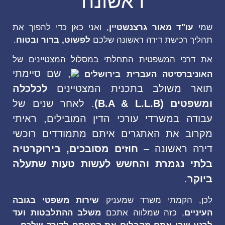
ראשונה
ו"ד מאור גרצנשטיין
, ואני כאן כדי להפוך את
 רכישת דירה ראשונה שלכם
לפשוט, ברור ובטוח
.
כי המשפטית התחלתי במסלול המצטיינים של
, שם סיימתי
יברסיטה העברית בירושלים
 משולב בתכנית המצטיינים
לכלכלה
(B.A & L.L.B)
. לאחר שנים של
ה במשרדי עורכי הדין המובילים, ראיתי
ב את האתגרים איתם מתמודדים רוכשי
 ראשונה –
חוזים מסובכים, בירוקרטיה
 נגמרת והחשש לעשות טעות שתעלה
ר
.
 הקמתי משרד שמעניק
שירות משפטי בגובה
ים
, כזה שמלווה אתכם
משלב ההתלבטות ועד