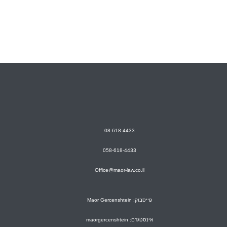
08-618-4433
058-618-4433
Office@maor-law.co.il
פייסבוק: Maor Gercenshtein
אינסטגרם: maorgercenshtein