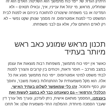
היתרון הגדול של ייפוי כוח מתמשך הוא השליטה: האדם הוא זה
שמחליט, מראש, מי ינהל את ענייניו, איך, ובאילו תנאים – ולא
המדינה או בני משפחה שיצטרכו להתווכח ביניהם או לפנות לבית
המשפט כדי למנות אפוטרופוס. זה מסמך שנותן שקט נפשי – לא
רק לאדם החותם עליו, אלא גם לבני משפחתו.
תכנון מראש שמונע כאב ראש
מיותר בעתיד
כאשר אין ייפוי כוח מתמשך, משפחות רבות מוצאות את עצמן
במצב מורכב – חוסר ודאות, ויכוחים בין קרובים והצורך לפנות
לבתי משפט למינוי אפוטרופוס. ייפוי כוח מתמשך מונע את כל
אלה. הוא מקל משמעותית על ההתנהלות בשעת משבר, וחוסך
זמן, כסף ותסכול.
זהו כלי שמאפשר לשלוט בעתיד האישי,
הכלכלי והרפואי – גם כשאנחנו כבר לא במצב לעשות זאת
בעצמנו.
המסמך מותאם אישית, ניתן לעדכון, ונערך מול עורך דין
שעבר הסמכה מיוחדת. ההמלצה החד-משמעית שלנו: אל תחכו