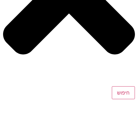
חיפוש
08-618-4433
058-618-4433
Office@maor-law.co.il