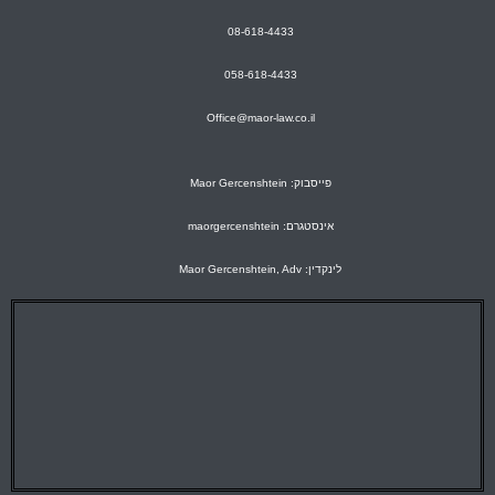
08-618-4433
058-618-4433
Office@maor-law.co.il
פייסבוק: Maor Gercenshtein
אינסטגרם: maorgercenshtein
לינקדין: Maor Gercenshtein, Adv