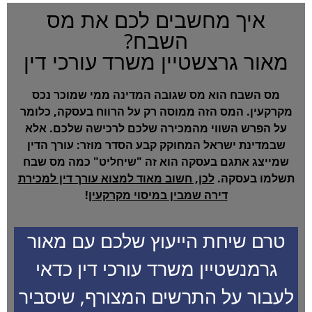
איך מחשבים לכם את מס
השבח?
מאור גרצשטיין משרד עורכי דין
מס השבח הוא מס שגובה המדינה ממי שמוכר נכס
מקרקעין. המס הזה ממוסה רק על הרווח בעסקה, כלומר
על הפרש השווי מהמכירה שלכם לרכישה שלכם. אלא
שבמדינת ישראל המחוקק קבע הסדר מוזר: עורך הדין
שמייצג אתגם בעסקה הוא זה "שיחליט" כמה מס שבח
תשלמו בעסקה.
לכן, חשוב מאוד למצוא עורך דין למכירת
דירה שמבין במיסוי מקרקעין
!
טרם שיחת הייעוץ שלכם עם מאור
גרמנשטיין משרד עורכי דין כדאי
לעבור על התרשים המצורף, שיסביר