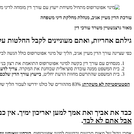
עורכת הדין מעיין אגיב, מנהלת מחלקת דיני משפחה
מאור גרצנשטיין משרד עורכי דין
גילתם אחריות, ואתם מעוניינים לקבל החלטות על
כפי שציינה עורך הדין מעיין אגיב, הליך של מינוי אפוטרופוס כולל הגשה ל
מנסחים עם עורך דין בקשה למינוי אפוטרופוס התואמת את רצון בני
בית המשפט ממנה עובדת סוציאלית שבוחנת את המקרה.
צריך לדעת
בית המשפט שהתרשם מחוות הדעת יחליט,
בייעוץ עורך הדין שלכם
הסטטיסטיקה לא משקרת:
83% מההורים של כולנו ידרשו לעבור הליך של מינוי אפוטרופוס. ניתן להגיש את הבקשה פעם אחת בלבד וכדאי לעשות את זה
כבד את אביך ואת אמך למען יאריכון ימיך. אין 
אבל אתם לא לבד
.
אחרי ניהול של מאות תביעות ובקשות למינוי אפוטרופוס,
הוכחנו שאנחנו יוד